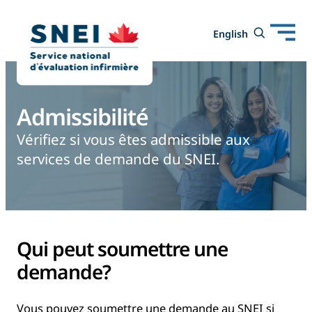
Open
Toggle
English
English
mobile
search
navigation
form
Admissibilité
Vérifiez si vous êtes admissible aux
services de demande du SNEI.
Qui peut soumettre une
demande?
Vous pouvez soumettre une demande au SNEI si