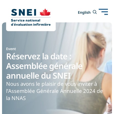
Open
Toggle
English
English
mobile
search
navigation
form
Event
Réservez la date :
Assemblée générale
annuelle du SNEI
Nous avons le plaisir de vous inviter à
l’Assemblée Générale Annuelle 2024 de
la NNAS